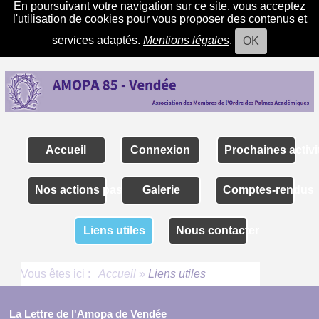
En poursuivant votre navigation sur ce site, vous acceptez
l'utilisation de cookies pour vous proposer des contenus et
services adaptés.
Mentions légales
.
OK
Accueil
Connexion
Prochaines activi
Nos actions passées
Galerie
Comptes-rendus
Liens utiles
Nous contacter
Vous êtes ici :
Accueil
»
Liens utiles
La Lettre de l'Amopa de Vendée