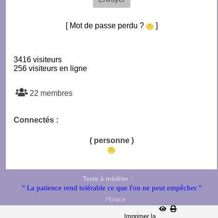
[ Mot de passe perdu ?
]
3416 visiteurs
256 visiteurs en ligne
22 membres
Connectés :
( personne )
Texte à méditer :
" La patience rend tolérable ce que l'on ne peut empêcher "
Horace
Imprimer la