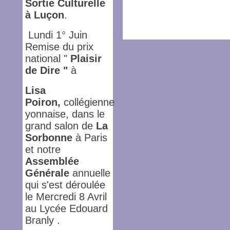
Sortie Culturelle
à Luçon
.
Lundi 1° Juin
Remise du prix
national "
Plaisir
de Dire
"
à
Lisa
Poiron,
collégienne
yonnaise, dans le
grand salon de
La
Sorbonne
à Paris
et notre
Assemblée
Générale
annuelle
qui s'est déroulée
le Mercredi 8 Avril
au Lycée Edouard
Branly .