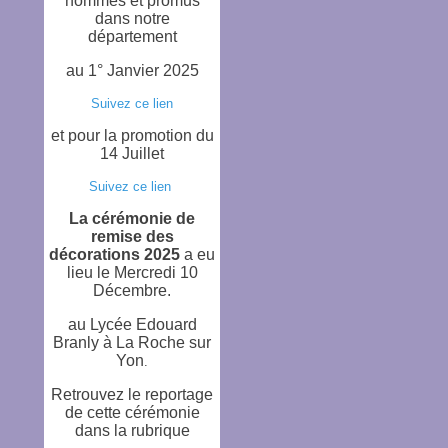
nommés et promus
dans notre
département
au 1° Janvier 2025
Suivez ce lien
et
pour la promotion du
14 Juillet
Suivez ce lien
La cérémonie de
remise des
décorations 2025
a eu
lieu le Mercredi 10
Décembre.
au Lycée Edouard
Branly à La Roche sur
Yon
.
Retrouvez le reportage
de cette cérémonie
dans la rubrique