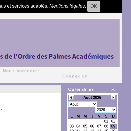
nus et services adaptés.
Mentions légales
.
OK
Nous contacter
Connexion
Calendrier

on.