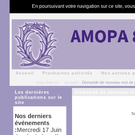
En poursuivant votre navigation sur ce site, vou
Accueil
Prochaines activités
Nos actions 
Vous êtes ici :
Accueil
»
Demande de nouveau mot de 
Les dernières
Demande de nouveau mo
publications sur le
site
Sa
Nos derniers
événements
:
Mercredi 17 Juin