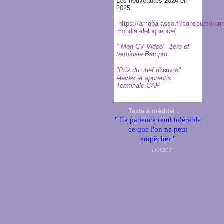
Les nouveautés 2024 et
2025:
https://amopa.asso.fr/concours/con
mondial-deloquence/
" Mon CV Vidéo", 1ère et
terminale Bac pro
"Prix du chef d'
"
œuvre
élèves et apprentis
Terminale CAP
Texte à méditer :
" La patience rend tolérable
ce que l'on ne peut
empêcher "
Horace