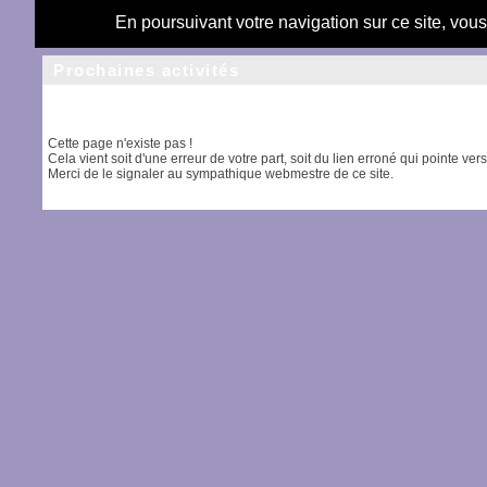
En poursuivant votre navigation sur ce site, vou
Prochaines activités
Cette page n'existe pas !
Cela vient soit d'une erreur de votre part, soit du lien erroné qui pointe ver
Merci de le signaler au sympathique webmestre de ce site.