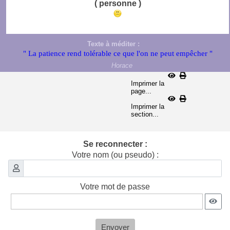
( personne )
Texte à méditer :
" La patience rend tolérable ce que l'on ne peut empêcher "
Horace
Imprimer la
page...
Imprimer la
section...
Se reconnecter :
Votre nom (ou pseudo) :
Votre mot de passe
Envoyer