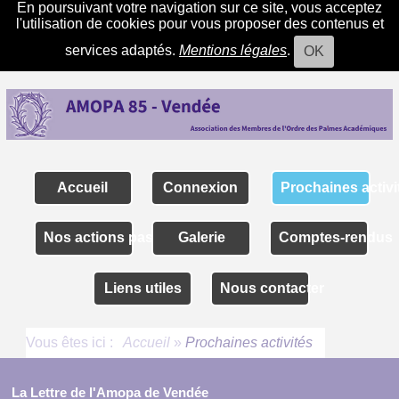
En poursuivant votre navigation sur ce site, vous acceptez
l'utilisation de cookies pour vous proposer des contenus et
services adaptés.
Mentions légales
.
OK
Accueil
Connexion
Prochaines activi
Nos actions passées
Galerie
Comptes-rendus
Liens utiles
Nous contacter
Vous êtes ici :
Accueil
»
Prochaines activités
La Lettre de l'Amopa de Vendée