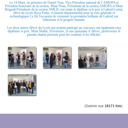
Le 14 Mars, en présence de Daniel Tran, Vice-Président national de l' AMOPA et
Président honoraire de la section, Mme Neau, Présidente de la section AMOPA et Mme
Brigault Présidente de la section SMLH, ont remis le diplôme et le prix à Gabriel Loirat,
élève du Lycée Rosa Parks, et lauréat départemental pour la voix générale et
technologique Ce fût l'occasion de visionner la prestation brillante de Gabriel sur
l'altruisme et le progrès humain.
Les deux autres élèves du Lycée qui avaient participé au concours ont également reçu
diplômes et prix. Mme Mathé, Proviseure, et une quinzaine d' élèves, professeurs et
parents étaient présents pour les soutenir et les féliciter.
(Galerie vue
18171 fois
)