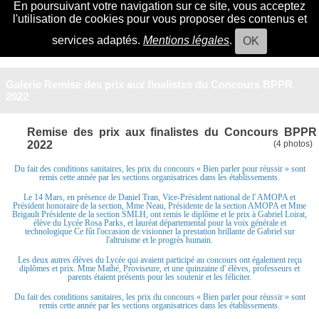
En poursuivant votre navigation sur ce site, vous acceptez
l'utilisation de cookies pour vous proposer des contenus et
services adaptés.
Mentions légales
.
OK
Galerie Remise des prix aux finalistes du Concours BPPR
2022
Remise des prix aux finalistes du Concours BPPR
2022
(4 photos)
Du fait des conditions sanitaires, les prix du concours « Bien parler pour réussir » sont
remis cette année par les sections organisatrices dans les établissements.
Le 14 Mars, en présence de Daniel Tran, Vice-Président national de l' AMOPA et
Président honoraire de la section, Mme Neau, Présidente de la section AMOPA et Mme
Brigault Présidente de la section SMLH, ont remis le diplôme et le prix à Gabriel Loirat,
élève du Lycée Rosa Parks, et lauréat départemental pour la voix générale et
technologique Ce fût l'occasion de visionner la prestation brillante de Gabriel sur
l'altruisme et le progrès humain.
Les deux autres élèves du Lycée qui avaient participé au concours ont également reçu
diplômes et prix. Mme Mathé, Proviseure, et une quinzaine d' élèves, professeurs et
parents étaient présents pour les soutenir et les féliciter.
Du fait des conditions sanitaires, les prix du concours « Bien parler pour réussir » sont
remis cette année par les sections organisatrices dans les établissements.