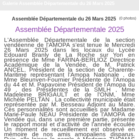
Galerie Assemblée Départementale du 26 Mars 2025
Assemblée Départementale du 26 Mars 2025
(0 photos)
Assemblée Départementale 2025
L'Assemblée Départementale de la section
vendéenne de l'AMOPA s'est tenue le Mercredi
26 Mars
202
5
dans le
s locaux
du Lycée
Edouard
Branly de La Roche sur Yon en
présence de
Mme FARINA-BERLIOZ Directrice
Académique de la Vendée, de
M. Patrick
ANCEL, Président de la section de Charente-
Maritime représentant l’Amopa Nationale , de
Mme Bleunven-Fournier Présidente de l’Amopa
du 44 et M. Papavoine Président de l’Amopa du
49 , des Présidentes de la SMLH , Mme
Madeleine BRIGAULT et de l'ONM, Mme
Michèle PELTAN . La collectivité municipale était
représentée par M.
Besseau
Adjoint au Maire.
Ces personnalités sont accueillies par Madame
Marie-Paule NEAU Présidente de l’AMOPA de
Vendée qui, dans une première partie, présente
le rapport moral et d’activité de l’année écoulée
Un moment de recueillement est observé en
mémoire de nos amis amopaliens disparus.