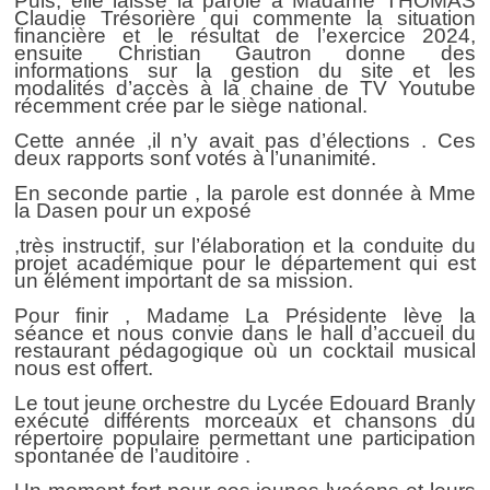
Puis, elle laisse la parole à Madame THOMAS
Claudie Trésorière qui commente la situation
financière et le résultat de l’exercice 202
4,
ensuite
Christian Gautron donne des
informations sur la gestion du site et les
modalités d’accès à la chaine de TV Youtube
récemment crée par le siège national.
Cette année ,il n’y avait pas
d’élections .
Ces
deux rapports sont votés à l’unanimité.
En seconde partie , la parole est donnée à Mme
la Dasen pour un exposé
,très instructif, sur l’élaboration et la conduite du
projet académique pour le département qui est
un élément important de sa mission.
Pour finir , Madame La Présidente lève la
séance et nous convie dans le hall d’accueil du
restaurant pédagogique où un cocktail musical
nous est offert.
Le tout jeune orchestre du Lycée Edouard Branly
exécute différents morceaux et chansons du
répertoire populaire permettant une participation
spontanée de l’auditoire .