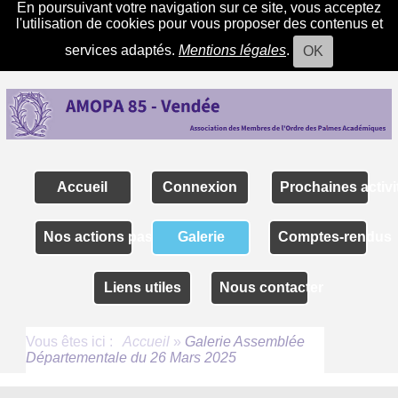
En poursuivant votre navigation sur ce site, vous acceptez
l'utilisation de cookies pour vous proposer des contenus et
services adaptés.
Mentions légales
.
OK
Accueil
Connexion
Prochaines activi
Nos actions passées
Galerie
Comptes-rendus
Liens utiles
Nous contacter
Vous êtes ici :
Accueil
»
Galerie Assemblée
Départementale du 26 Mars 2025