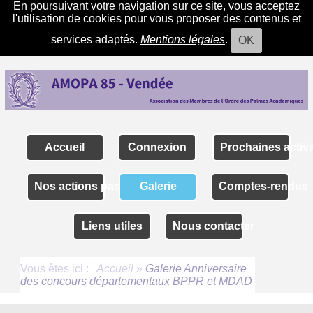
En poursuivant votre navigation sur ce site, vous acceptez
l'utilisation de cookies pour vous proposer des contenus et
services adaptés.
Mentions légales
.
OK
Accueil
Connexion
Prochaines activi
Nos actions passées
Galerie
Comptes-rendus
Liens utiles
Nous contacter
Vous êtes ici :
Accueil
»
Galerie Anniversaire
des concours départementaux BPPR et MDAD