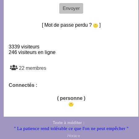
Envoyer
[ Mot de passe perdu ?
]
3339 visiteurs
246 visiteurs en ligne
22 membres
Connectés :
( personne )
Texte à méditer :
" La patience rend tolérable ce que l'on ne peut empêcher "
Horace