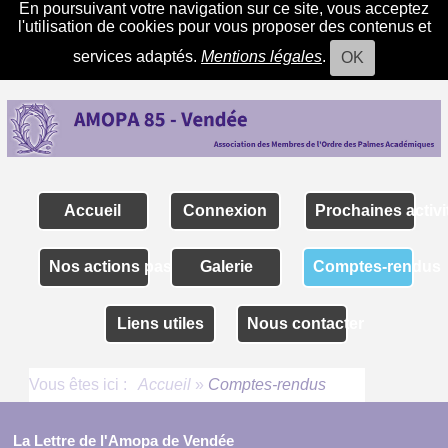
En poursuivant votre navigation sur ce site, vous acceptez
l'utilisation de cookies pour vous proposer des contenus et
services adaptés.
Mentions légales
.
OK
Accueil
Connexion
Prochaines activi
Nos actions passées
Galerie
Comptes-rendus
Liens utiles
Nous contacter
Vous êtes ici :
Accueil
»
Comptes-rendus
La Lettre de l'Amopa de Vendée