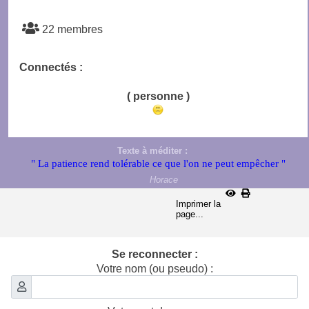
22 membres
Connectés :
( personne )
Texte à méditer :
" La patience rend tolérable ce que l'on ne peut empêcher "
Horace
Imprimer la
page...
Se reconnecter :
Votre nom (ou pseudo) :