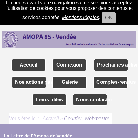
En poursuivant votre navigation sur ce site, vous acceptez
l'utilisation de cookies pour vous proposer des contenus et
services adaptés.
Mentions légales
.
OK
Accueil
Connexion
Prochaines activi
Nos actions passées
Galerie
Comptes-rendus
Liens utiles
Nous contacter
Vous êtes ici :
Accueil
»
Courrier Webmestre
La Lettre de l'Amopa de Vendée